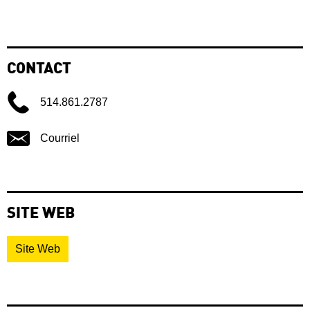
CONTACT
514.861.2787
Courriel
SITE WEB
Site Web