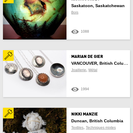
Saskatoon, Saskatchewan
Manitoba
Bois
Nouveau-Brunswick
1088
Terre-Neuve-et-Labrador
Territoires du Nord-Ouest
MARIAN DE GIER
VANCOUVER, British Columbia
Nouvelle-Écosse
,
Joaillerie
Métal
Nunavut
1994
Ontario
l'île du Prince-Édouard
NIKKI MANZIE
Duncan, British Columbia
Québec
,
Textiles
Techniques mixtes