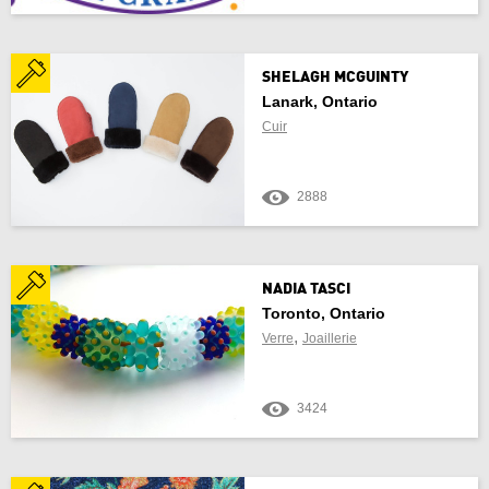
Actualiser les résultats
Annuler
SHELAGH MCGUINTY
Lanark, Ontario
Cuir
2888
NADIA TASCI
Toronto, Ontario
,
Verre
Joaillerie
3424