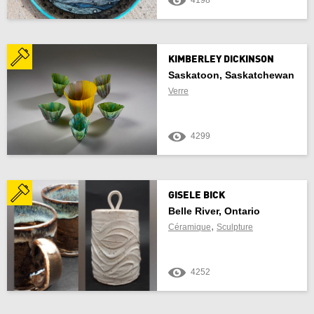
4198
KIMBERLEY DICKINSON
Saskatoon, Saskatchewan
Verre
4299
GISELE BICK
Belle River, Ontario
,
Céramique
Sculpture
4252