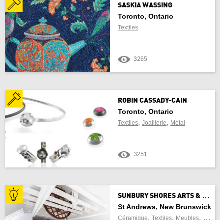
SASKIA WASSING
Toronto, Ontario
Textiles
3265
ROBIN CASSADY-CAIN
Toronto, Ontario
,
,
Textiles
Joaillerie
Métal
3251
S
UNBURY SHORES ARTS & NATURE CENTRE
St Andrews, New Brunswick
,
,
,
Céramique
Textiles
Meubles
Verre