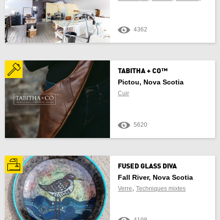
4362
TABITHA + CO™
Pictou, Nova Scotia
Cuir
5620
FUSED GLASS DIVA
Fall River, Nova Scotia
,
Verre
Techniques mixtes