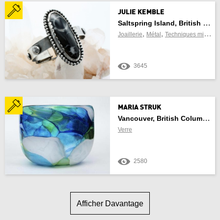
JULIE KEMBLE
Saltspring Island, British Columbia
,
,
,
Joaillerie
Métal
Techniques mixtes
3645
MARIA STRUK
Vancouver, British Columbia
Verre
2580
Afficher Davantage