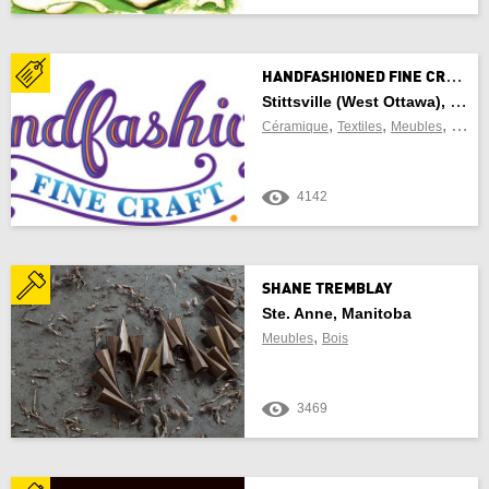
Actualiser les résultats
Annuler
H
ANDFASHIONED FINE CRAFT
Stittsville (West Ottawa), Ontario
,
,
,
Céramique
Textiles
Meubles
Verre
4142
SHANE TREMBLAY
Ste. Anne, Manitoba
,
Meubles
Bois
3469