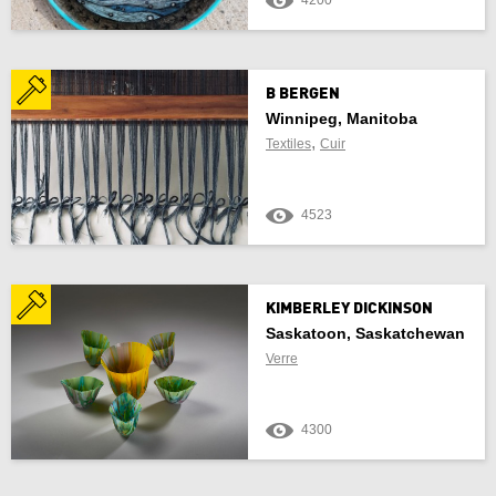
4200
B BERGEN
Winnipeg, Manitoba
,
Textiles
Cuir
4523
KIMBERLEY DICKINSON
Saskatoon, Saskatchewan
Verre
4300