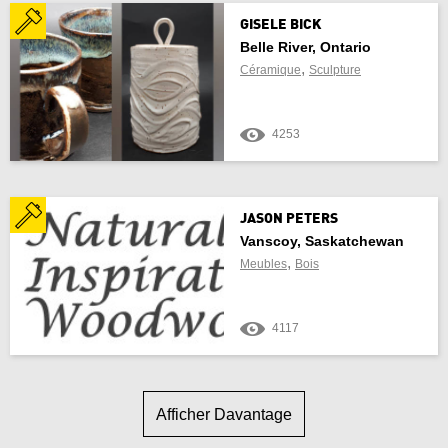
GISELE BICK
Belle River, Ontario
,
Céramique
Sculpture
4253
JASON PETERS
Vanscoy, Saskatchewan
,
Meubles
Bois
4117
Afficher Davantage