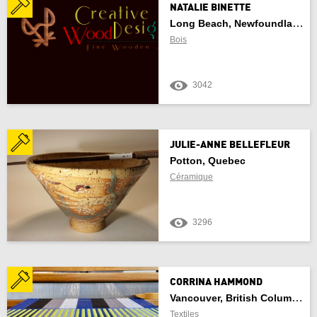
NATALIE BINETTE
Long Beach, Newfoundland And Labrador
Bois
3042
JULIE-ANNE BELLEFLEUR
Potton, Quebec
Céramique
3296
CORRINA HAMMOND
Vancouver, British Columbia
Textiles