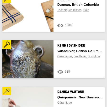
Duncan, British Columbia
,
Manitoba
Techniques mixtes
Bois
Nouveau-Brunswick
1868
Terre-Neuve-et-Labrador
Territoires du Nord-Ouest
KENNEDY SNIDER
Vancouver, British Columbia
Nouvelle-Écosse
,
,
Céramique
Joaillerie
Sculpture
Nunavut
915
Ontario
l'île du Prince-Édouard
DANIKA VAUTOUR
Quispamsis, New Brunswick
Québec
Céramique