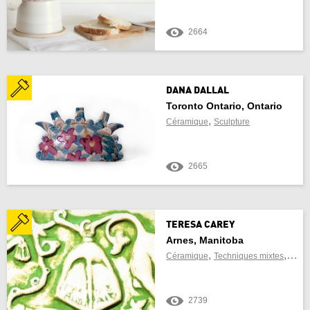
Saskatchewan
2664
Yukon Territory
DANA DALLAL
Toronto Ontario, Ontario
TROUVER DES MÉTIERS D’ART À
,
Céramique
Sculpture
PROXIMITÉ
2665
À
TERESA CAREY
Arnes, Manitoba
,
,
Céramique
Techniques mixtes
Sculp
Utiliser emplacement actuel
2739