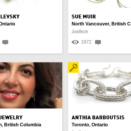
onial/Religieux
Chaise
en
Collier
ILEVSKY
SUE MUIR
Ontario
North Vancouver, British 
n
Cuisine
Joaillerie
1972
ation
Décoration intérieure
l
Enfants
me
Fer forgé
ure et poils d’animaux
Gravure
 et autochtone
Ivoire
er
Marbre
 JEWELRY
ANTHIA BARBOUTSIS
, British Columbia
Toronto, Ontario
re
Œuvre architecturale