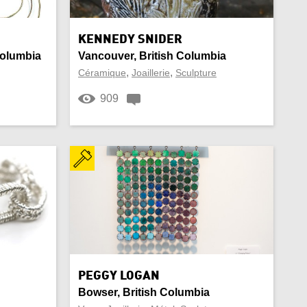
Chandelle
Utiliser emplacement actuel
Commode
KENNEDY SNIDER
Actualiser les résultats
Annuler
Columbia
Vancouver, British Columbia
Cuivre
,
,
Céramique
Joaillerie
Sculpture
Actualiser les résultats
Annuler
909
Durable
Actualiser les résultats
Annuler
Étain
Fimo
Homme
Laine
Mariage
PEGGY LOGAN
Bowser, British Columbia
Or