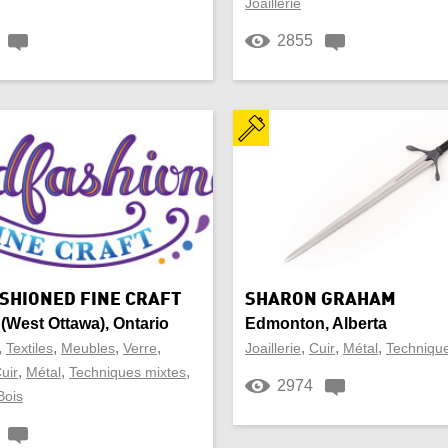
Joaillerie
Papiers
2855
age
Pièce murale
feuille
Résine
Soie
e
Table
e
Tissage
SHIONED FINE CRAFT
SHARON GRAHAM
e (West Ottawa), Ontario
Edmonton, Alberta
isé
Vannerie
,
,
,
,
,
,
,
Textiles
Meubles
Verre
Joaillerie
Cuir
Métal
Technique
,
,
,
 à vin
uir
Métal
Techniques mixtes
Verres
2974
Bois