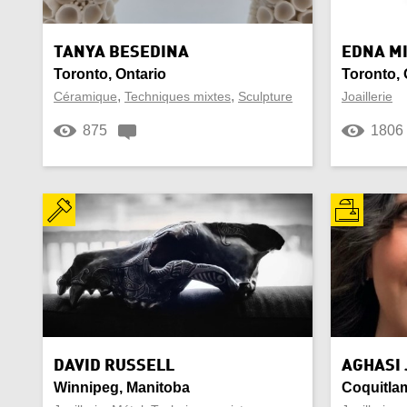
Ceinture
Cérém
Yukon Territory
Ciment
citoy
TANYA BESEDINA
EDNA M
Toronto, Ontario
Toronto, 
Corne
Coto
,
,
Céramique
Techniques mixtes
Sculpture
Joaillerie
875
1806
Culturel
Décor
Écharpe
Émai
Expérimental
Fem
Forge
Fourr
Instrument de musique
Inuit
Laiton
Luthi
DAVID RUSSELL
AGHASI
Winnipeg, Manitoba
Coquitlam
Mode
Mont