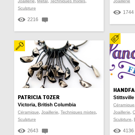
,
,
,
Joaillerie
Métal
Techniques mixtes
Joaillerie
Sculpture
Oreiller
Os
1744
2216
Pendentif
Perl
Plumes et crayons
Porte
Saisonnier
Selle
Stéatite
Suèd
Tapis au crochet
Tass
HANDFA
PATRICIA TOZER
Stittsvill
Valise
Valor
Victoria, British Columbia
Céramique
,
,
,
,
Céramique
Végétalien
Joaillerie
Techniques mixtes
Joaillerie
Verre
C
,
Sculpture
Sculpture
2643
4136