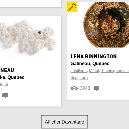
LENA BINNINGTON
Gatineau, Quebec
INEAU
,
,
Joaillerie
Métal
Techniques mi
ke, Quebec
Sculpture
étal
2243
Afficher Davantage