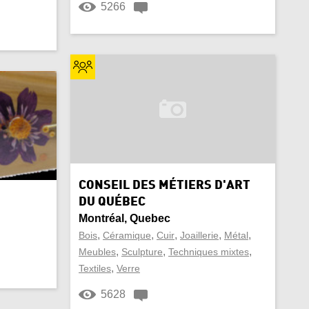
5266
CONSEIL DES MÉTIERS D'ART
DU QUÉBEC
Montréal, Quebec
,
,
,
,
,
Bois
Céramique
Cuir
Joaillerie
Métal
,
,
,
Meubles
Sculpture
Techniques mixtes
,
Textiles
Verre
5628