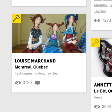
,
Meubles
S
Textiles
7273
LOUISE MARCHAND
Montreal, Quebec
,
Techniques mixtes
Textiles
3730
ANNETT
Le Bic, 
Verre
3994