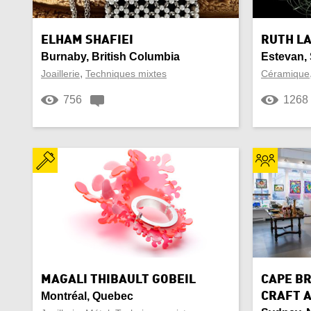
Ceinture
Cérém
Yukon Territory
Ciment
citoy
ELHAM SHAFIEI
RUTH L
Burnaby, British Columbia
Estevan,
Corne
Coto
,
Joaillerie
Techniques mixtes
Céramique
756
1268
Culturel
Décor
Écharpe
Émai
Expérimental
Fem
Forge
Fourr
Instrument de musique
Inuit
Laiton
Luthi
MAGALI THIBAULT GOBEIL
CAPE B
Montréal, Quebec
CRAFT 
Mode
Mont