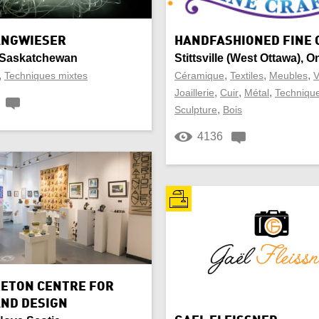
onial/Religieux
Chaise
en
Collier
ANGWIESER
HANDFASHIONED FINE 
 Saskatchewan
Stittsville (West Ottawa), O
n
Cuisine
,
,
,
,
Techniques mixtes
Céramique
Textiles
Meubles
V
,
,
,
Joaillerie
Cuir
Métal
Technique
ation
Décoration intérieure
,
Sculpture
Bois
4136
l
Enfants
me
Fer forgé
ure et poils d’animaux
Gravure
 et autochtone
Ivoire
er
Marbre
RETON CENTRE FOR
AND DESIGN
re
Œuvre architecturale