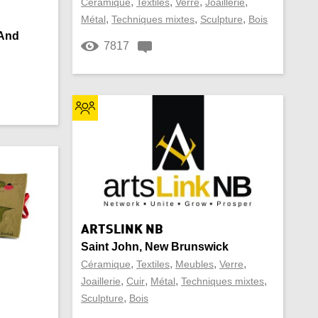
,
,
,
,
Céramique
Textiles
Verre
Joaillerie
,
,
,
Métal
Techniques mixtes
Sculpture
Bois
Peluche
 And
7817
Pierre semi-précieuse
Sac à main
Souvenir
Tapis
Vaissellerie
ARTSLINK NB
Vase
Saint John, New Brunswick
,
,
,
,
Céramique
Vitrail
Textiles
Meubles
Verre
,
,
,
,
Joaillerie
Cuir
Métal
Techniques mixtes
,
Sculpture
Bois