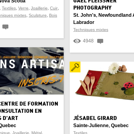
Nova Scotia
GAEL FLEISSNER
,
,
,
,
,
PHOTOGRAPHY
Textiles
Verre
Joaillerie
Cuir
Papiers
,
,
St. John's, Newfoundland
niques mixtes
Sculpture
Bois
Labrador
age
Pièce murale
Techniques mixtes
feuille
Résine
4948
Soie
e
Table
e
Tissage
isé
Vannerie
CENTRE DE FORMATION
ONSULTATION EN
 à vin
Verres
 D'ART
JÉSABEL GIRARD
Quebec
Sainte-Julienne, Quebec
,
,
,
mique
Joaillerie
Métal
Textiles