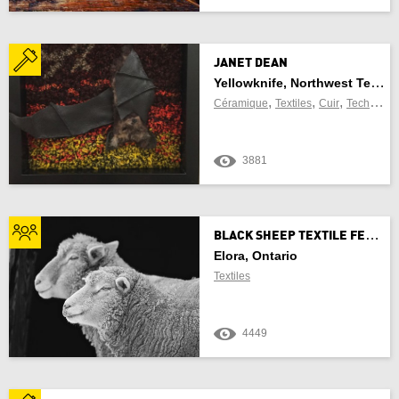
Actualiser les résultats
Annuler
JANET DEAN
Yellowknife, Northwest Territories
,
,
,
Céramique
Textiles
Cuir
Techniques mixtes
3881
B
LACK SHEEP TEXTILE FESTIVAL
Elora, Ontario
Textiles
4449