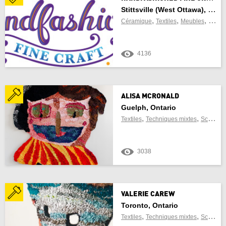
Stittsville (West Ottawa), Ontario
,
,
,
Manitoba
Céramique
Textiles
Meubles
Verre
Nouveau-Brunswick
4136
Terre-Neuve-et-Labrador
Territoires du Nord-Ouest
ALISA MCRONALD
Guelph, Ontario
Nouvelle-Écosse
,
,
Textiles
Techniques mixtes
Sculpture
Nunavut
3038
Ontario
l'île du Prince-Édouard
VALERIE CAREW
Toronto, Ontario
Québec
,
,
Textiles
Techniques mixtes
Sculpture