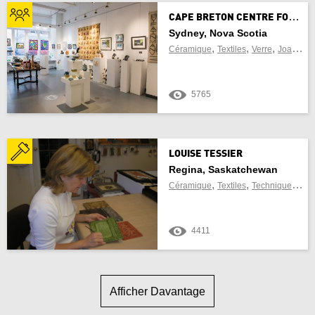
C
APE BRETON CENTRE FOR CRAFT AND DESIGN
Sydney, Nova Scotia
,
,
,
Céramique
Textiles
Verre
Joaillerie
5765
LOUISE TESSIER
Regina, Saskatchewan
,
,
Céramique
Textiles
Techniques mixtes
4411
Afficher Davantage