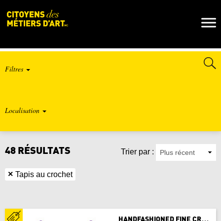
Naviga
Toggl
Filtres
Localisation
Catégorie De Métier D’art
48 RÉSULTATS
Trier par :
SÉLECTIONNER LA PROVINCE OU LE
Type De Résultat
TERRITOIRE
×
Tapis au crochet
Mots-Clés
Alberta
H
ANDFASHIONED FINE CRAFT
Colombie-Britannique