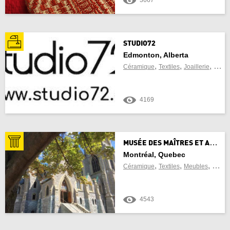
3667
STUDIO72
Edmonton, Alberta
,
,
,
Céramique
Textiles
Joaillerie
Techn
4169
M
USÉE DES MAÎTRES ET ARTISANS DU QUÉBEC
Montréal, Quebec
,
,
,
Céramique
Textiles
Meubles
Verre
4543