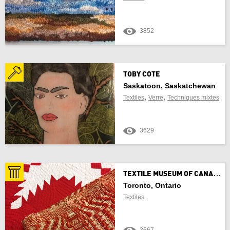
3852
TOBY COTE
Saskatoon, Saskatchewan
,
,
Textiles
Verre
Techniques mixtes
3629
T
EXTILE MUSEUM OF CANADA
Toronto, Ontario
Textiles