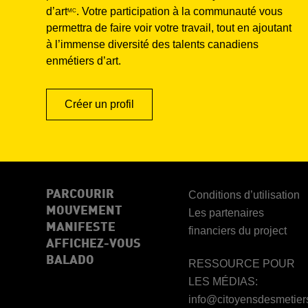
d’art
. Votre participation à la communauté vous
MC
permettra de faire voir votre travail, tout en ajoutant
à l’immense diversité des talents canadiens
enmétiers d’art.
Créer un profil
PARCOURIR
Conditions d’utilisation
MOUVEMENT
Les partenaires
MANIFESTE
financiers du project
AFFICHEZ-VOUS
BALADO
RESSOURCE POUR
LES MÉDIAS:
info@citoyensdesmetiers