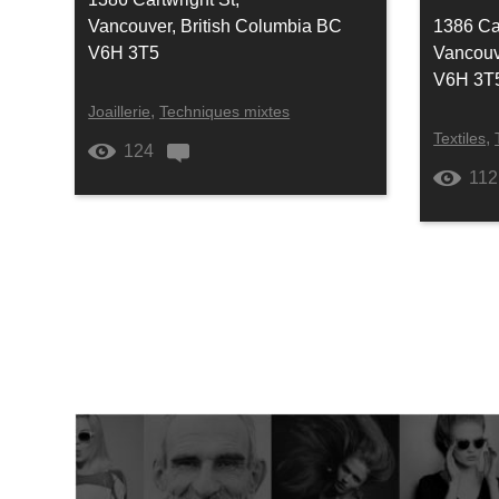
Vancouver, British Columbia BC
1386 Car
V6H 3T5
Vancouv
V6H 3T
,
Joaillerie
Techniques mixtes
,
Textiles
124
112