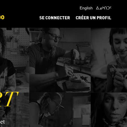
English
ᐃᓄᒃᑎᑐᑦ
DO
SE CONNECTER
CRÉER UN PROFIL
RT
et