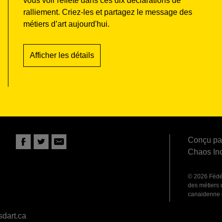
vous voir reflété dans ces dix déclarations de
ralliement. Criez-les et partagez le message des
métiers d’art aujourd'hui.
Afficher les détails
Conçu par
Chaos Inc
© 2026 Fédér
des métiers
canaidenne e
dart.ca