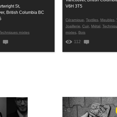
twright St,
V6H 3T5
er, British Columbia BC
5
,
,
,
Céramique
Textiles
Meubles
,
,
,
Joaillerie
Cuir
Métal
Techniq
,
Techniques mixtes
mixtes
Bois
112