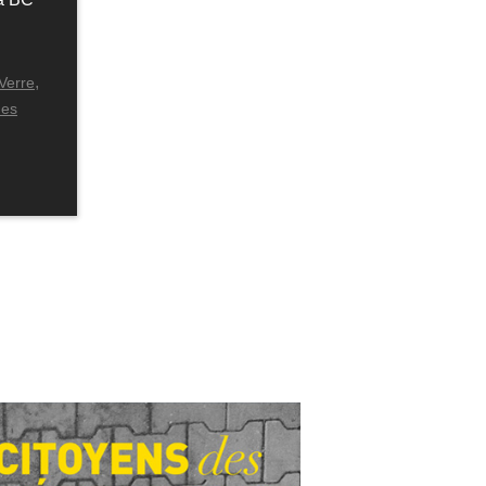
,
Verre
ues