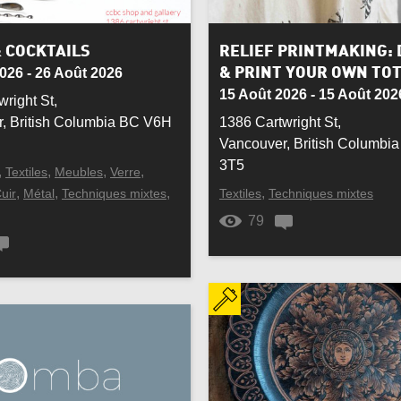
onial/Religieux
Chaise
en
Collier
 COCKTAILS
RELIEF PRINTMAKING: 
026 - 26 Août 2026
& PRINT YOUR OWN TO
n
Cuisine
15 Août 2026 - 15 Août 202
right St,
, British Columbia BC V6H
1386 Cartwright St,
ation
Décoration intérieure
Vancouver, British Columbi
3T5
,
,
,
,
Textiles
Meubles
Verre
l
Enfants
,
,
,
,
uir
Métal
Techniques mixtes
Textiles
Techniques mixtes
me
Fer forgé
79
ure et poils d’animaux
Gravure
 et autochtone
Ivoire
er
Marbre
re
Œuvre architecturale