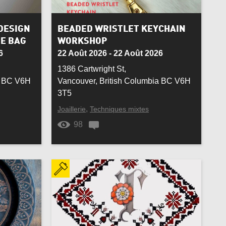
Chandelle
Utiliser emplacement actuel
Commode
DESIGN
BEADED WRISTLET KEYCHAIN
Actualiser les résultats
Annuler
TE BAG
WORKSHOP
Cuivre
6
22 Août 2026 - 22 Août 2026
Actualiser les résultats
Annuler
1386 Cartwright St,
Durable
a BC V6H
Vancouver, British Columbia BC V6H
Actualiser les résultats
Annuler
3T5
Étain
,
Joaillerie
Techniques mixtes
Fimo
98
Homme
Laine
Mariage
Or