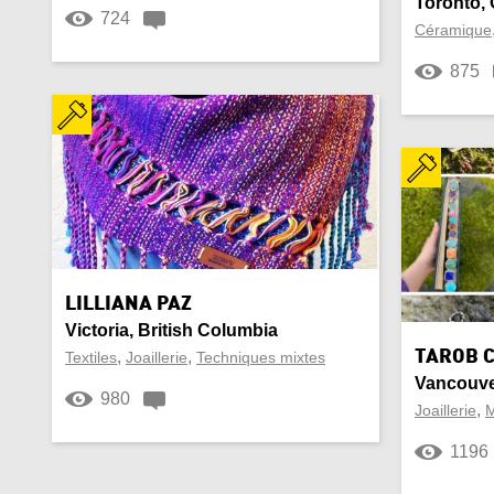
Toronto, 
724
Céramique
875
LILLIANA PAZ
Victoria, British Columbia
,
,
TAROB 
Textiles
Joaillerie
Techniques mixtes
Vancouver
980
,
Joaillerie
M
1196