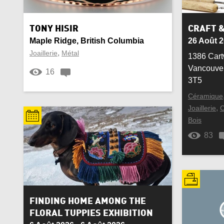
Ceinture
Cérém
Yukon Territory
Ciment
citoy
TONY HISIR
CRAFT &
Maple Ridge, British Columbia
26 Août 2
Corne
Coto
,
Joaillerie
Métal
1386 Cartw
Vancouver
16
Culturel
Décor
3T5
Céramique
Écharpe
Émai
,
Joaillerie
C
Bois
Expérimental
Fem
83
Forge
Fourr
Instrument de musique
Inuit
Laiton
Luthi
FINDING HOME AMONG THE
FLORAL TUPPIES EXHIBITION
Mode
Mont