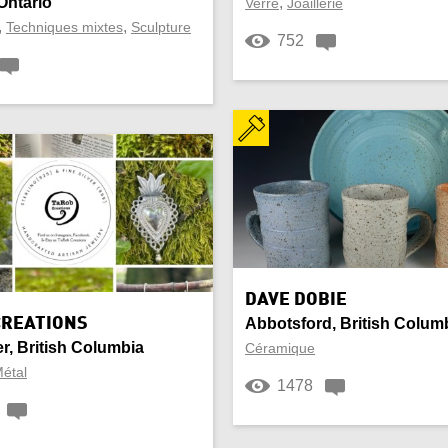
Ontario
,
Verre
Joaillerie
,
,
Techniques mixtes
Sculpture
752
DAVE DOBIE
CREATIONS
Abbotsford, British Colum
, British Columbia
Céramique
étal
1478