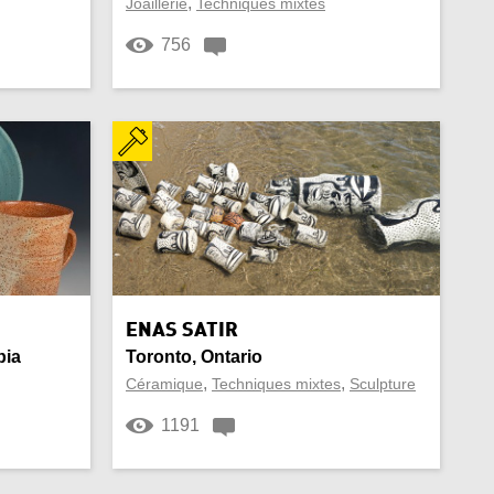
,
Joaillerie
Techniques mixtes
756
ENAS SATIR
bia
Toronto, Ontario
,
,
Céramique
Techniques mixtes
Sculpture
1191