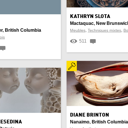
Papiers
KATHRYN SLOTA
Mactaquac, New Brunswic
age
Pièce murale
, British Columbia
,
,
Meubles
Techniques mixtes
Bo
ois
feuille
Résine
511
Soie
e
Table
e
Tissage
isé
Vannerie
 à vin
Verres
DIANE BRINTON
BESEDINA
Nanaimo, British Columbia