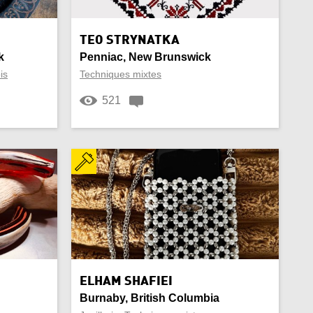
Peluche
TEO STRYNATKA
k
Penniac, New Brunswick
Pierre semi-précieuse
is
Techniques mixtes
Sac à main
521
Souvenir
Tapis
Vaissellerie
Vase
Vitrail
ELHAM SHAFIEI
Burnaby, British Columbia