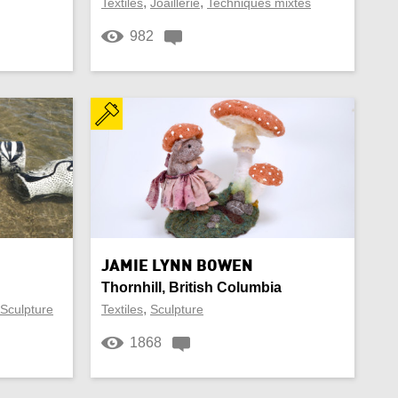
,
,
Textiles
Joaillerie
Techniques mixtes
982
JAMIE LYNN BOWEN
Thornhill, British Columbia
,
Sculpture
Textiles
Sculpture
1868