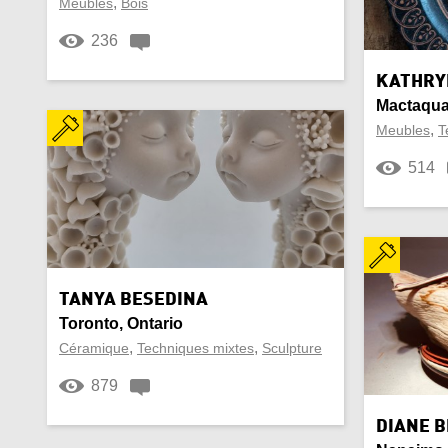
,
Meubles
Bois
Oreiller
Os
236
KATHRY
Pendentif
Perl
Mactaqua
,
Meubles
T
Plumes et crayons
Porte
514
Saisonnier
Selle
Stéatite
Suèd
Tapis au crochet
Tass
TANYA BESEDINA
Toronto, Ontario
Valise
Valor
,
,
Céramique
Techniques mixtes
Sculpture
Végétalien
Verre
879
DIANE 