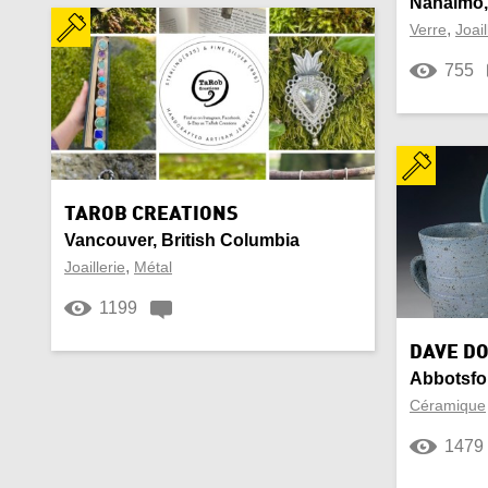
Nanaimo,
,
Verre
Joail
755
TAROB CREATIONS
Vancouver, British Columbia
,
Joaillerie
Métal
1199
DAVE DO
Abbotsfor
Céramique
1479