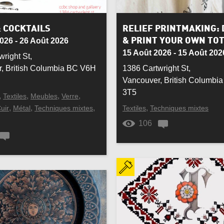
onial/Religieux
Chaise
en
Collier
 COCKTAILS
RELIEF PRINTMAKING: 
026 - 26 Août 2026
& PRINT YOUR OWN TO
n
Cuisine
15 Août 2026 - 15 Août 202
right St,
, British Columbia BC V6H
1386 Cartwright St,
ation
Décoration intérieure
Vancouver, British Columbi
3T5
,
,
,
,
Textiles
Meubles
Verre
l
Enfants
,
,
,
,
uir
Métal
Techniques mixtes
Textiles
Techniques mixtes
me
Fer forgé
106
ure et poils d’animaux
Gravure
 et autochtone
Ivoire
er
Marbre
re
Œuvre architecturale