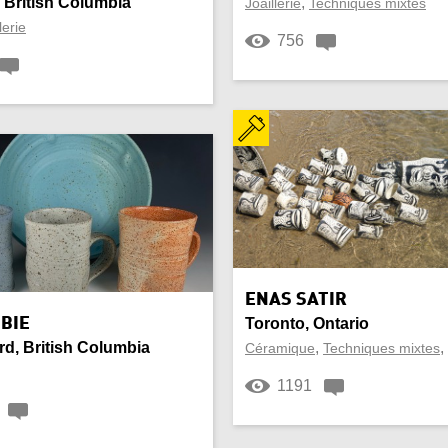
 British Columbia
,
Joaillerie
Techniques mixtes
lerie
756
ENAS SATIR
BIE
Toronto, Ontario
d, British Columbia
,
,
Céramique
Techniques mixtes
1191