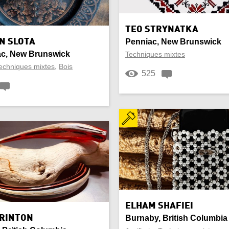
Papiers
TEO STRYNATKA
N SLOTA
Penniac, New Brunswick
age
Pièce murale
c, New Brunswick
Techniques mixtes
,
echniques mixtes
Bois
feuille
Résine
525
Soie
e
Table
e
Tissage
isé
Vannerie
 à vin
Verres
ELHAM SHAFIEI
BRINTON
Burnaby, British Columbia