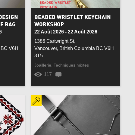
Chandelle
Utiliser emplacement actuel
Commode
DESIGN
BEADED WRISTLET KEYCHAIN
Actualiser les résultats
Annuler
TE BAG
WORKSHOP
Cuivre
6
22 Août 2026 - 22 Août 2026
Actualiser les résultats
Annuler
1386 Cartwright St,
Durable
a BC V6H
Vancouver, British Columbia BC V6H
Actualiser les résultats
Annuler
3T5
Étain
,
Joaillerie
Techniques mixtes
Fimo
117
Homme
Laine
Mariage
Or