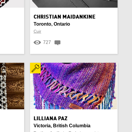
Peluche
CHRISTIAN MAIDANKINE
Toronto, Ontario
Pierre semi-précieuse
Cuir
Sac à main
727
Souvenir
Tapis
Vaissellerie
Vase
Vitrail
LILLIANA PAZ
Victoria, British Columbia