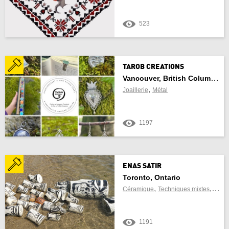
Saskatchewan
523
Yukon Territory
TAROB CREATIONS
Vancouver, British Columbia
TROUVER DES MÉTIERS D’ART À
,
Joaillerie
Métal
PROXIMITÉ
1197
À
ENAS SATIR
Toronto, Ontario
,
,
Céramique
Techniques mixtes
Sculp
Utiliser emplacement actuel
1191