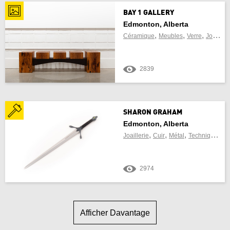
BAY 1 GALLERY
Edmonton, Alberta
,
,
,
Céramique
Meubles
Verre
Joaillerie
2839
SHARON GRAHAM
Edmonton, Alberta
,
,
,
Joaillerie
Cuir
Métal
Techniques mixtes
2974
Afficher Davantage