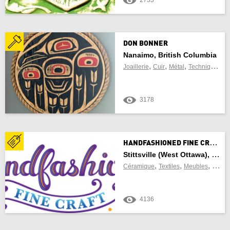
2733
DON BONNER
Nanaimo, British Columbia
,
,
,
Joaillerie
Cuir
Métal
Techniques mixtes
3178
H
ANDFASHIONED FINE CRAFT
Stittsville (West Ottawa), Ontario
,
,
,
Céramique
Textiles
Meubles
Verre
4136