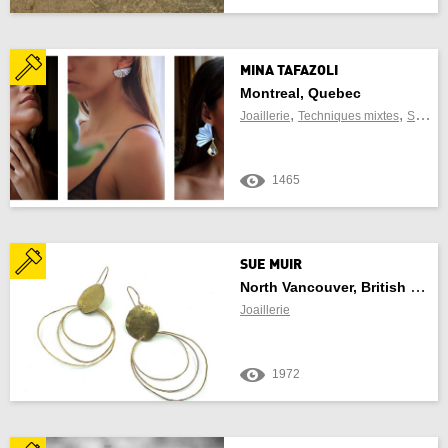
Actualiser les résultats
Annuler
MINA TAFAZOLI
Montreal, Quebec
,
,
Joaillerie
Techniques mixtes
Sculpture
1465
SUE MUIR
North Vancouver, British Columbia
Joaillerie
1972