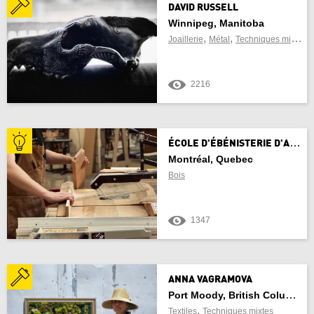
DAVID RUSSELL
Winnipeg, Manitoba
,
,
,
Joaillerie
Métal
Techniques mixtes
2216
É
COLE D'ÉBÉNISTERIE D'ART DE MONTRÉAL
Montréal, Quebec
Bois
1347
ANNA VAGRAMOVA
Port Moody, British Columbia
,
Textiles
Techniques mixtes