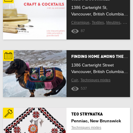
1386 Cartwright St,
Manitoba
Vancouver, British Columbia BC V6H 3T5
,
,
,
Céramique
Textiles
Meubles
Verre
Nouveau-Brunswick
87
Terre-Neuve-et-Labrador
Territoires du Nord-Ouest
FINDING HOME AMONG THE FLORAL TUPPIES EXHIBITION
1386 Cartwright Street
Nouvelle-Écosse
Vancouver, British Columbia V6H 3R8
,
Cuir
Techniques mixtes
Nunavut
537
Ontario
l'île du Prince-Édouard
TEO STRYNATKA
Penniac, New Brunswick
Québec
Techniques mixtes