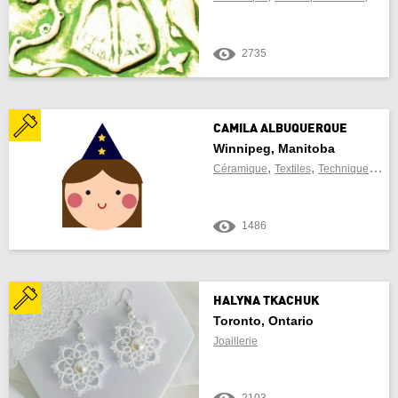
2735
CAMILA ALBUQUERQUE
Winnipeg, Manitoba
,
,
Céramique
Textiles
Techniques mixtes
1486
HALYNA TKACHUK
Toronto, Ontario
Joaillerie