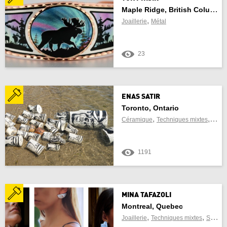
Maple Ridge, British Columbia
,
Manitoba
Joaillerie
Métal
Nouveau-Brunswick
23
Terre-Neuve-et-Labrador
Territoires du Nord-Ouest
ENAS SATIR
Toronto, Ontario
Nouvelle-Écosse
,
,
Céramique
Techniques mixtes
Sculp
Nunavut
1191
Ontario
l'île du Prince-Édouard
MINA TAFAZOLI
Montreal, Quebec
Québec
,
,
Joaillerie
Techniques mixtes
Sculpture