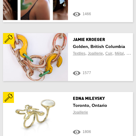
Saskatchewan
1466
Yukon Territory
JAMIE KROEGER
Golden, British Columbia
TROUVER DES MÉTIERS D’ART À
,
,
,
,
Textiles
Joaillerie
Cuir
Métal
Sculp
PROXIMITÉ
1577
À
EDNA MILEVSKY
Toronto, Ontario
Joaillerie
Utiliser emplacement actuel
1806