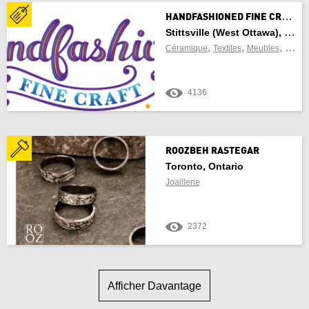
H
ANDFASHIONED FINE CRAFT
Stittsville (West Ottawa), Ontario
,
,
,
Céramique
Textiles
Meubles
Verre
4136
ROOZBEH RASTEGAR
Toronto, Ontario
Joaillerie
2372
Afficher Davantage