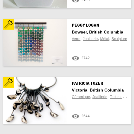
2103
PEGGY LOGAN
Bowser, British Columbia
,
,
,
Verre
Joaillerie
Métal
Sculpture
2742
PATRICIA TOZER
Victoria, British Columbia
,
,
Céramique
Joaillerie
Techniques mixtes
2644