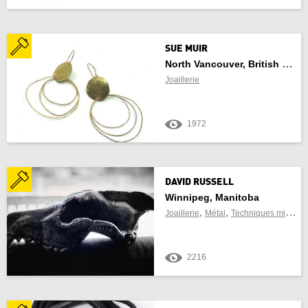
Actualiser les résultats
Annuler
SUE MUIR
North Vancouver, British Columbia
Joaillerie
1972
DAVID RUSSELL
Winnipeg, Manitoba
,
,
,
Joaillerie
Métal
Techniques mixtes
2216