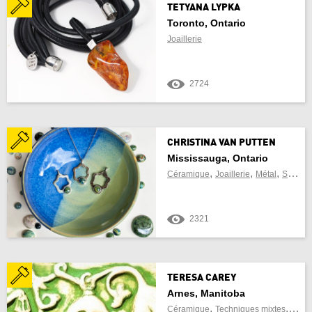
TETYANA LYPKA
Toronto, Ontario
Joaillerie
2724
CHRISTINA VAN PUTTEN
Mississauga, Ontario
,
,
,
Céramique
Joaillerie
Métal
Sculpture
2321
TERESA CAREY
Arnes, Manitoba
,
,
Céramique
Techniques mixtes
Sculp