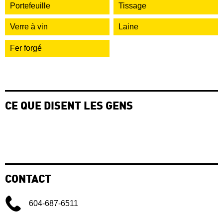
Portefeuille
Tissage
Verre à vin
Laine
Fer forgé
CE QUE DISENT LES GENS
CONTACT
604-687-6511