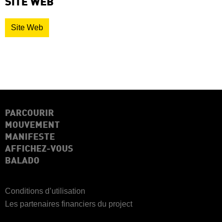
SITE WEB
Site Web
PARCOURIR
MOUVEMENT
MANIFESTE
AFFICHEZ-VOUS
BALADO
Conditions d’utilisation
Les partenaires financiers du project