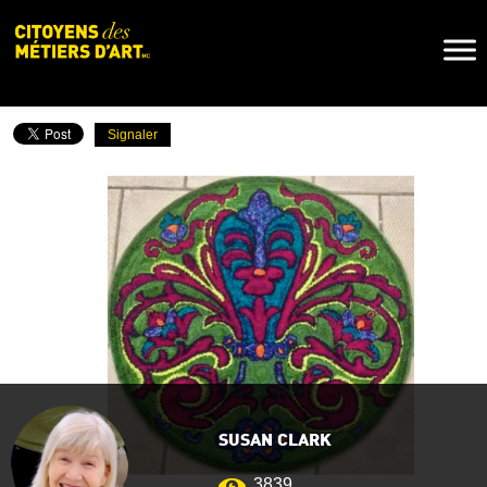
Naviga
Toggl
Signaler
SUSAN CLARK
3839