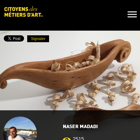
Naviga
Toggl
Signaler
NASER MADADI
2515