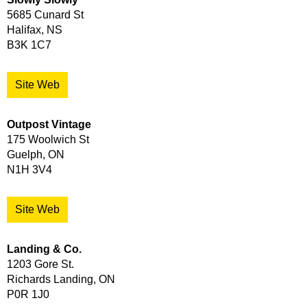
5685 Cunard St
Halifax, NS
B3K 1C7
Site Web
Outpost Vintage
175 Woolwich St
Guelph, ON
N1H 3V4
Site Web
Landing & Co.
1203 Gore St.
Richards Landing, ON
P0R 1J0