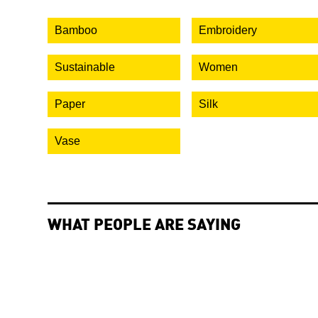
Bamboo
Embroidery
Sustainable
Women
Paper
Silk
Vase
WHAT PEOPLE ARE SAYING