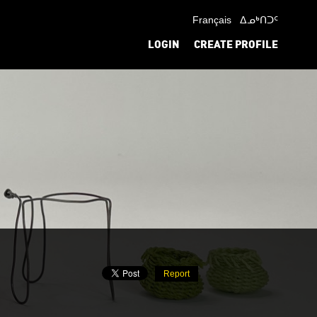
Français
ᐃᓄᒃᑎᑐᑦ
LOGIN
CREATE PROFILE
Report