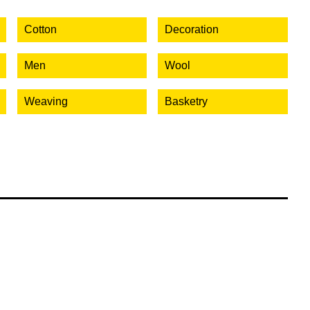
Cotton
Decoration
Men
Wool
Weaving
Basketry